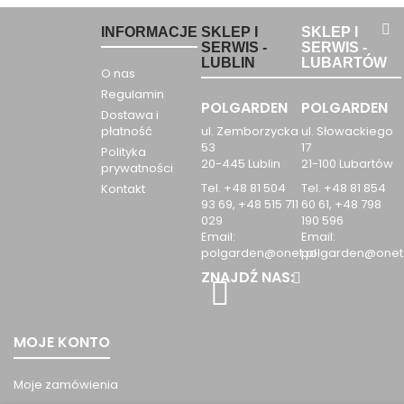
INFORMACJE
SKLEP I
SKLEP I
SERWIS -
SERWIS -
LUBLIN
LUBARTÓW
O nas
Regulamin
POLGARDEN
POLGARDEN
Dostawa i
płatność
ul. Zemborzycka
ul. Słowackiego
53
17
Polityka
20-445 Lublin
21-100 Lubartów
prywatności
Tel. +48 81 504
Tel. +48 81 854
Kontakt
93 69, +48 515 711
60 61, +48 798
029
190 596
Email:
Email:
polgarden@onet.pl
polgarden@onet.
ZNAJDŹ NAS:
MOJE KONTO
Moje zamówienia