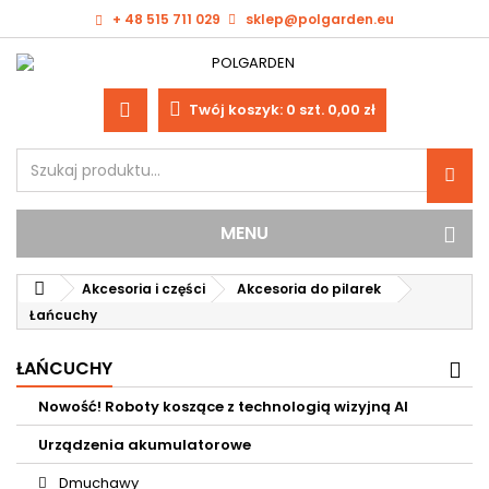
+ 48 515 711 029
sklep@polgarden.eu
Twój koszyk:
0
szt.
0,00 zł
MENU
Akcesoria i części
Akcesoria do pilarek
Łańcuchy
ŁAŃCUCHY
Nowość! Roboty koszące z technologią wizyjną AI
Urządzenia akumulatorowe
Dmuchawy