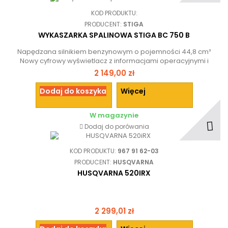
KOD PRODUKTU:
PRODUCENT:
STIGA
WYKASZARKA SPALINOWA STIGA BC 750 B
Napędzana silnikiem benzynowym o pojemności 44,8 cm³
Nowy cyfrowy wyświetlacz z informacjami operacyjnymi i
alarmami serwisowymi. Szerokość koszenia 45 cm, aby stawić
2 149,00 zł
czoła wysokiej i dzikiej trawie. Prosty wał i wzmocnione
wsparcie. Uchwyt w stylu dupleks
Dodaj do koszyka
Więcej
W magazynie
Dodaj do porówania
KOD PRODUKTU:
967 91 62-03
PRODUCENT:
HUSQVARNA
HUSQVARNA 520IRX
2 299,01 zł