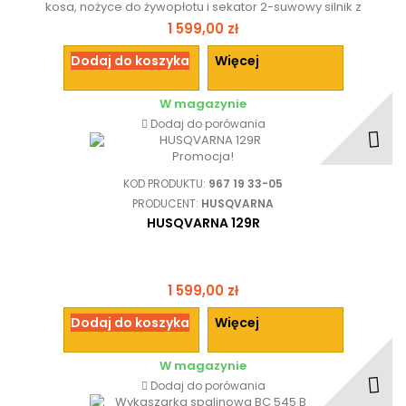
kosa, nożyce do żywopłotu i sekator 2-suwowy silnik z
zapłonem iskrowym o pojemności 25,4 cm³ (0,7 kW)
1 599,00 zł
Dodaj do koszyka
Więcej
W magazynie
Dodaj do porówania
Promocja!
KOD PRODUKTU:
967 19 33-05
PRODUCENT:
HUSQVARNA
HUSQVARNA 129R
1 599,00 zł
Dodaj do koszyka
Więcej
W magazynie
Dodaj do porówania