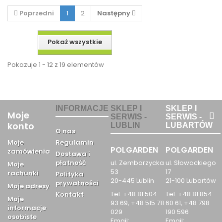
Poprzedni
1
2
Następny
Pokaż wszystkie
Pokazuje 1 - 12 z 19 elementów
INFORMACJE
SKLEP I
SKLEP I
Moje
SERWIS -
SERWIS -
konto
LUBLIN
LUBARTÓW
O nas
Moje
Regulamin
POLGARDEN
POLGARDEN
zamówienia
Dostawa i
płatność
ul. Zemborzycka
ul. Słowackiego
Moje
53
17
rachunki
Polityka
20-445 Lublin
21-100 Lubartów
prywatności
Moje adresy
Tel. +48 81 504
Tel. +48 81 854
Kontakt
Moje
93 69, +48 515 711
60 61, +48 798
informacje
029
190 596
osobiste
Email:
Email: