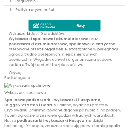
Regulamin
Polityka prywatności
Wykaszarki
Jest 19 produktów.
Wykaszarki spalinowe
i
akumulatorowe
oraz
podkaszarki
akumulatorowe
,
spalinowe
i
elektryczne
oferowane przez
Polgarden.
Niezastąpione w pielęgnacji
ogrodu, trudno dostępnych miejsc i nierównych
powierzchni. Wygodny uchwyt i ergonomiczna budowa
zadba o Twój komfort i bezpieczeństwo.
Więcej
Podkategorie
Wykaszarki spalinowe
Spalinowe podkaszarki
i
wykaszarki Husqvarna,
Briggs&Stratton i Cedrus.
Solidne, wydajne i proste w
użytkowaniu. Zminimalizowane drganie pozwolą ci na pracę w
Twoim ogrodzie przez wiele godzin w trudnych warunkach.
Nasze
podkaszarki i wykaszarki
Husqvarna
dzięki
technologii X-torque, znacznie redukują paliwo i emisję spalin.