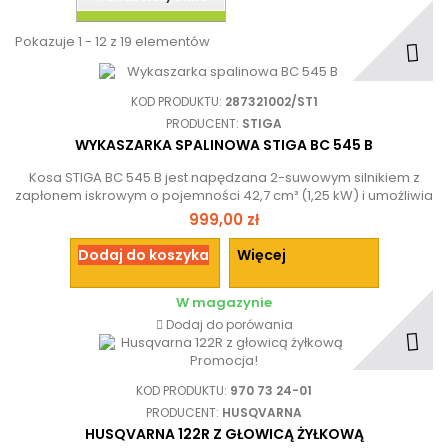
Pokazuje 1 - 12 z 19 elementów
KOD PRODUKTU:
287321002/ST1
PRODUCENT:
STIGA
WYKASZARKA SPALINOWA STIGA BC 545 B
Kosa STIGA BC 545 B jest napędzana 2-suwowym silnikiem z
zapłonem iskrowym o pojemności 42,7 cm³ (1,25 kW) i umożliwia
koszenie o szerokości 45 cm.
999,00 zł
Dodaj do koszyka
Więcej
W magazynie
Dodaj do porówania
Promocja!
KOD PRODUKTU:
970 73 24-01
PRODUCENT:
HUSQVARNA
HUSQVARNA 122R Z GŁOWICĄ ŻYŁKOWĄ