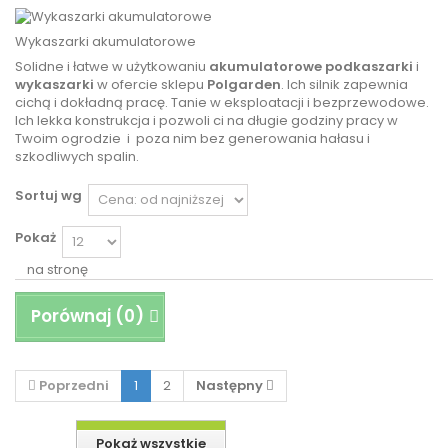
Wykaszarki akumulatorowe
Solidne i łatwe w użytkowaniu
akumulatorowe
podkaszarki
i
wykaszarki
w ofercie sklepu
Polgarden
. Ich silnik zapewnia
cichą i dokładną pracę. Tanie w eksploatacji i bezprzewodowe.
Ich lekka konstrukcja i pozwoli ci na długie godziny pracy w
Twoim ogrodzie i
poza nim bez generowania hałasu i
szkodliwych spalin.
Sortuj wg
Pokaż
na stronę
Porównaj (
0
)
Poprzedni
1
2
Następny
Pokaż wszystkie