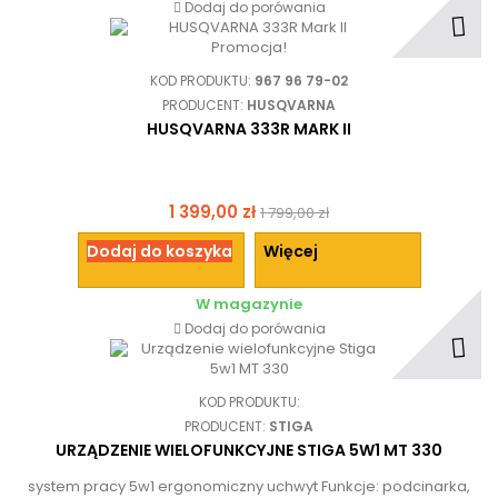
Dodaj do porówania
Promocja!
KOD PRODUKTU:
967 96 79-02
PRODUCENT:
HUSQVARNA
HUSQVARNA 333R MARK II
1 399,00 zł
1 799,00 zł
Dodaj do koszyka
Więcej
W magazynie
Dodaj do porówania
KOD PRODUKTU:
PRODUCENT:
STIGA
URZĄDZENIE WIELOFUNKCYJNE STIGA 5W1 MT 330
system pracy 5w1 ergonomiczny uchwyt Funkcje: podcinarka,